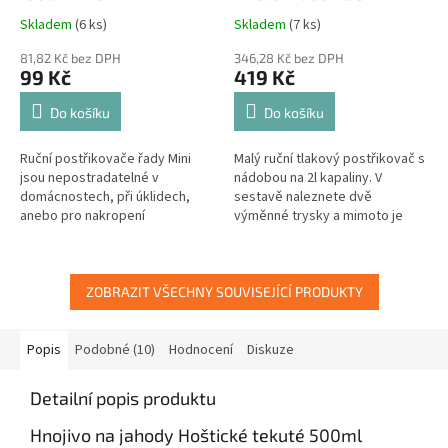
MAROLEX
Skladem
(6 ks)
Skladem
(7 ks)
81,82 Kč bez DPH
346,28 Kč bez DPH
99 Kč
419 Kč
Do košíku
Do košíku
Ruční postřikovače řady Mini
Malý ruční tlakový postřikovač s
jsou nepostradatelné v
nádobou na 2l kapaliny. V
domácnostech, při úklidech,
sestavě naleznete dvě
anebo pro nakropení
výměnné trysky a mimoto je
pokojových a balkónových
můžete měnit s kterýmkoliv
rostlin. Pravidelný rozstřik a
postřikovačem Marolex anebo
jeho regulace na...
s...
ZOBRAZIT VŠECHNY SOUVISEJÍCÍ PRODUKTY
Popis
Podobné (10)
Hodnocení
Diskuze
Detailní popis produktu
Hnojivo na jahody Hoštické tekuté 500ml