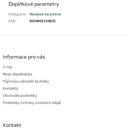
Doplňkové parametry
Kategorie
:
Hnojiva na ovoce
EAN
:
8594003194825
Z
á
p
a
Informace pro vás
t
O nás
í
Moje objednávka
Půjčovna zahradní techniky
Kontakty
Obchodní podmínky
Podmínky ochrany osobních údajů
Kontakt