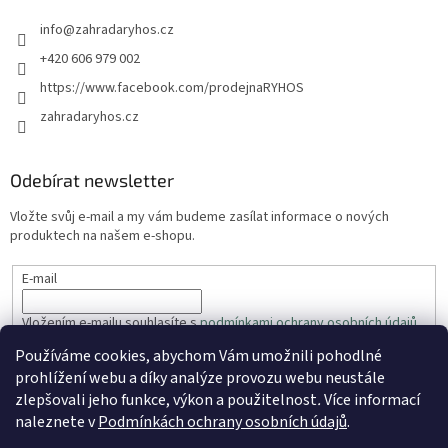
info
@
zahradaryhos.cz
+420 606 979 002
https://www.facebook.com/prodejnaRYHOS
zahradaryhos.cz
Odebírat newsletter
Vložte svůj e-mail a my vám budeme zasílat informace o nových
produktech na našem e-shopu.
E-mail
Vložením e-mailu souhlasíte s
podmínkami ochrany osobních údajů
Používáme cookies, abychom Vám umožnili pohodlné
PŘIHLÁSIT SE
prohlížení webu a díky analýze provozu webu neustále
zlepšovali jeho funkce, výkon a použitelnost
.
Více informací
naleznete v
Podmínkách ochrany osobních údajů
.