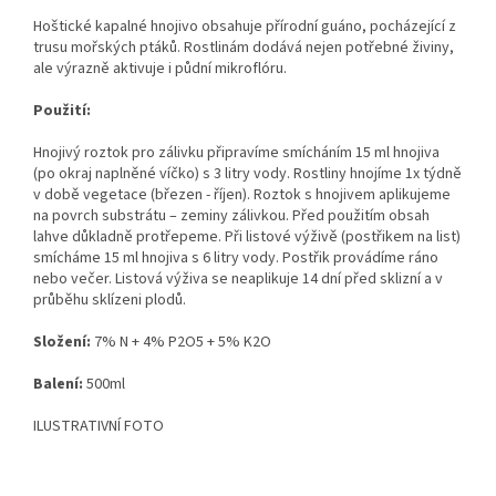
Hoštické kapalné hnojivo obsahuje přírodní guáno, pocházející z
trusu mořských ptáků. Rostlinám dodává nejen potřebné živiny,
ale výrazně aktivuje i půdní mikroflóru.
Použití:
Hnojivý roztok pro zálivku připravíme smícháním 15 ml hnojiva
(po okraj naplněné víčko) s 3 litry vody. Rostliny hnojíme 1x týdně
v době vegetace (březen - říjen). Roztok s hnojivem aplikujeme
na povrch substrátu – zeminy zálivkou. Před použitím obsah
lahve důkladně protřepeme. Při listové výživě (postřikem na list)
smícháme 15 ml hnojiva s 6 litry vody. Postřik provádíme ráno
nebo večer. Listová výživa se neaplikuje 14 dní před sklizní a v
průběhu sklízeni plodů.
Složení:
7% N + 4% P2O5 + 5% K2O
Balení:
500ml
ILUSTRATIVNÍ FOTO