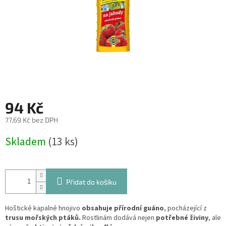
94 Kč
77,69 Kč bez DPH
Měrná
Skladem
(13 ks)
cena:
Přidat do košíku
Hoštické kapalné hnojivo
obsahuje přírodní guáno
, pocházející z
trusu mořských ptáků.
Rostlinám dodává nejen
potřebné živiny
, ale