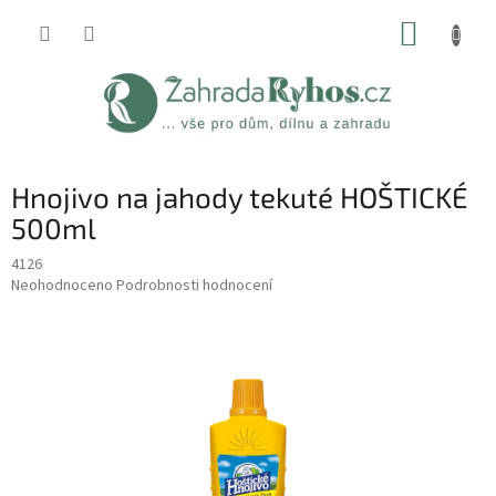
Přejít
NÁKUP
na
obsah
KOŠÍK
Hnojivo na jahody tekuté HOŠTICKÉ
500ml
4126
Průměrné
Neohodnoceno
Podrobnosti hodnocení
hodnocení
produktu
je
0,0
z
5
hvězdiček.