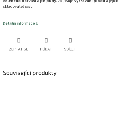
zeleného barviva
a
pH půdy
. Zlepšuje
vyzrávání plodů
a jejich
skladovatelnosti.
Detailní informace
ZEPTAT SE
HLÍDAT
SDÍLET
Související produkty