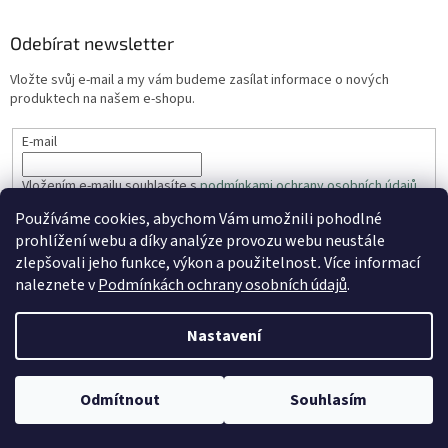
Odebírat newsletter
Vložte svůj e-mail a my vám budeme zasílat informace o nových
produktech na našem e-shopu.
E-mail
Vložením e-mailu souhlasíte s
podmínkami ochrany osobních údajů
Používáme cookies, abychom Vám umožnili pohodlné
PŘIHLÁSIT SE
prohlížení webu a díky analýze provozu webu neustále
zlepšovali jeho funkce, výkon a použitelnost
.
Více informací
naleznete v
Podmínkách ochrany osobních údajů
.
Vytvořil Shoptet
Nastavení
Copyright 2026
ZahradaRyhos.cz
. Všechna práva vyhrazena.
Odmítnout
Souhlasím
Upravit nastavení cookies