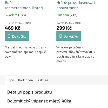
Ruční
Hrábě provzdušňovací
rozmetadlo(aplikátor)
oboustranné
hnojiv a travního osení 2,7l
Skladem
(1 ks)
Skladem
(2 ks)
387,60 Kč bez DPH
247,11 Kč bez DPH
469 Kč
299 Kč
Do košíku
Do košíku
Manuální rozmetač je určen k
Výrobek je určen k
rovnoměrné aplikaci hnojiv či
provzdušňování trávníku, k
osiv.
odstraňování staré trávy a
mechu.
Popis
Hodnocení
Diskuze
Detailní popis produktu
Dolomitický vápenec mletý 40kg