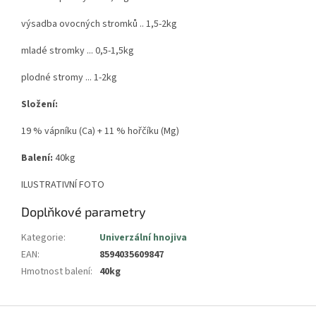
výsadba ovocných stromků .. 1,5-2kg
mladé stromky ... 0,5-1,5kg
plodné stromy ... 1-2kg
Složení:
19 % vápníku (Ca) + 11 % hořčíku (Mg)
Balení:
40kg
ILUSTRATIVNÍ FOTO
Doplňkové parametry
Kategorie
:
Univerzální hnojiva
EAN
:
8594035609847
Hmotnost balení
:
40kg
Z