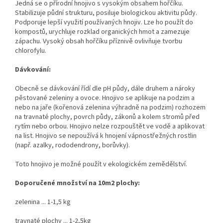
Jedná se o přírodní hnojivo s vysokým obsahem hořčíku.
Stabilizuje půdní strukturu, posiluje biologickou aktivitu půdy.
Podporuje lepší využití používaných hnojiv. Lze ho použít do
kompostů, urychluje rozklad organických hmot a zamezuje
zápachu. Vysoký obsah hořčíku příznivě ovlivňuje tvorbu
chlorofylu.
Dávkování:
Obecně se dávkování řídí dle pH půdy, dále druhem a nároky
pěstované zeleniny a ovoce. Hnojivo se aplikuje na podzim a
nebo na jaře (kořenová zelenina výhradně na podzim) rozhozem
na travnaté plochy, povrch půdy, zákonů a kolem stromů před
rytím nebo orbou. Hnojivo nelze rozpouštět ve vodě a aplikovat
na list. Hnojivo se nepoužívá k hnojení vápnostřežných rostlin
(např. azalky, rododendrony, borůvky).
Toto hnojivo je možné použít v ekologickém zemědělství.
Doporučené množství na 10m2 plochy:
zelenina ... 1-1,5 kg
travnaté plochy ... 1-2,5kg