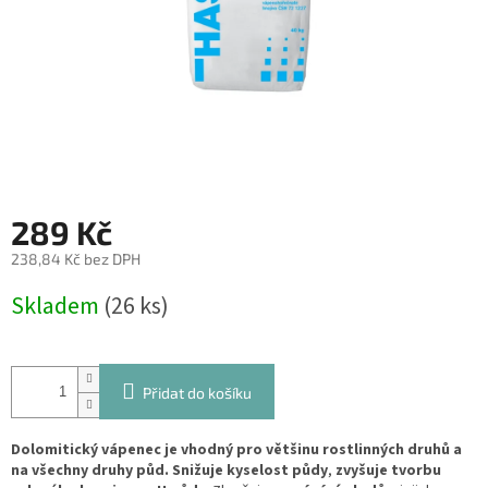
289 Kč
238,84 Kč bez DPH
Měrná
Skladem
(26 ks)
cena:
Přidat do košíku
Dolomitický vápenec je vhodný pro většinu rostlinných druhů a
na všechny druhy půd. Snižuje kyselost půdy
,
zvyšuje tvorbu