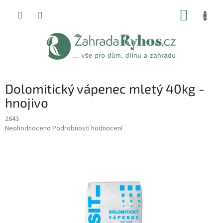
Přejít
NÁKUP
na
obsah
KOŠÍK
Dolomitický vápenec mletý 40kg -
hnojivo
2643
Průměrné
Neohodnoceno
Podrobnosti hodnocení
hodnocení
produktu
je
0,0
z
5
hvězdiček.