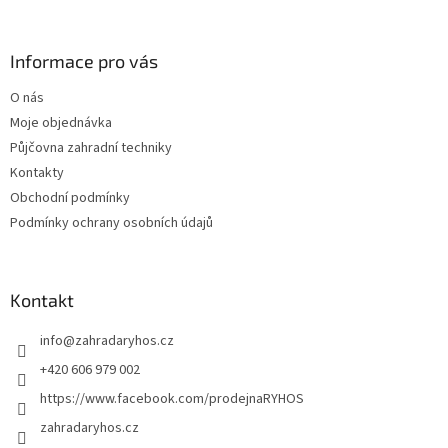
á
p
a
Informace pro vás
t
O nás
í
Moje objednávka
Půjčovna zahradní techniky
Kontakty
Obchodní podmínky
Podmínky ochrany osobních údajů
Kontakt
info
@
zahradaryhos.cz
+420 606 979 002
https://www.facebook.com/prodejnaRYHOS
zahradaryhos.cz