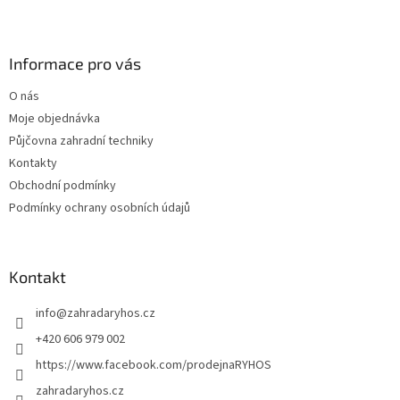
l
Z
á
á
d
p
a
a
Informace pro vás
c
t
í
O nás
í
p
Moje objednávka
r
v
Půjčovna zahradní techniky
k
Kontakty
y
Obchodní podmínky
v
ý
Podmínky ochrany osobních údajů
p
i
s
u
Kontakt
info
@
zahradaryhos.cz
+420 606 979 002
https://www.facebook.com/prodejnaRYHOS
zahradaryhos.cz