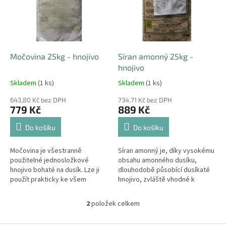
i
r
s
o
p
d
r
u
o
k
d
t
Močovina 25kg - hnojivo
Síran amonný 25kg -
u
ů
hnojivo
k
Skladem
(1 ks)
Skladem
(1 ks)
t
ů
643,80 Kč bez DPH
734,71 Kč bez DPH
779 Kč
889 Kč
Do košíku
Do košíku
Močovina je všestranně
Síran amonný je, díky vysokému
použitelné jednosložkové
obsahu amonného dusíku,
hnojivo bohaté na dusík. Lze ji
dlouhodobě působící dusíkaté
použít prakticky ke všem
hnojivo, zvláště vhodné k
plodinám bez ohledu na typ
jarnímu vyhnojeni půd.
půdy.
2
položek celkem
O
v