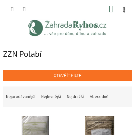
Přejít
NÁKUP
na
obsah
KOŠÍK
ZZN Polabí
OTEVŘÍT FILTR
Ř
a
Nejprodávanější
Nejlevnější
Nejdražší
Abecedně
z
e
V
n
ý
í
p
p