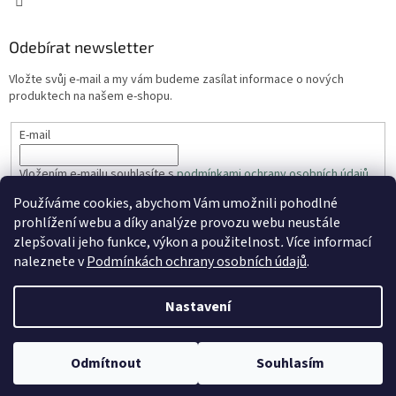
Odebírat newsletter
Vložte svůj e-mail a my vám budeme zasílat informace o nových
produktech na našem e-shopu.
E-mail
Vložením e-mailu souhlasíte s
podmínkami ochrany osobních údajů
Používáme cookies, abychom Vám umožnili pohodlné
PŘIHLÁSIT SE
prohlížení webu a díky analýze provozu webu neustále
zlepšovali jeho funkce, výkon a použitelnost
.
Více informací
naleznete v
Podmínkách ochrany osobních údajů
.
Vytvořil Shoptet
Nastavení
Copyright 2026
ZahradaRyhos.cz
. Všechna práva vyhrazena.
Odmítnout
Souhlasím
Upravit nastavení cookies