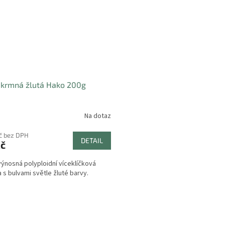
 krmná žlutá Hako 200g
Na dotaz
Kč bez DPH
DETAIL
Kč
výnosná polyploidní víceklíčková
 s bulvami světle žluté barvy.
O
v
l