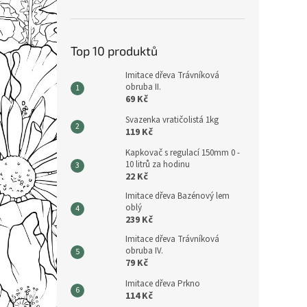
Top 10 produktů
Imitace dřeva Trávníková
obruba II.
69 Kč
Svazenka vratičolistá 1kg
119 Kč
Kapkovač s regulací 150mm 0 -
10 litrů za hodinu
22 Kč
Imitace dřeva Bazénový lem
oblý
239 Kč
Imitace dřeva Trávníková
obruba IV.
79 Kč
Imitace dřeva Prkno
114 Kč