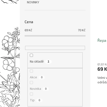
NOVINKY
Cena
69
Kč
70
Kč
Řepa
Na skladě
2
61,61 
69 
Akce
0
Velmi 
odrůda
Novinka
0
Tip
0