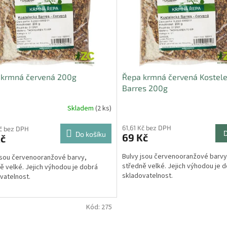
 krmná červená 200g
Řepa krmná červená Kostel
Barres 200g
Skladem
(2 ks)
61,61 Kč bez DPH
Kč bez DPH
Do košíku
69 Kč
Kč
Bulvy jsou červenooranžové barvy
jsou červenooranžové barvy,
středně velké. Jejich výhodou je 
ě velké. Jejich výhodou je dobrá
skladovatelnost.
vatelnost.
Kód:
275