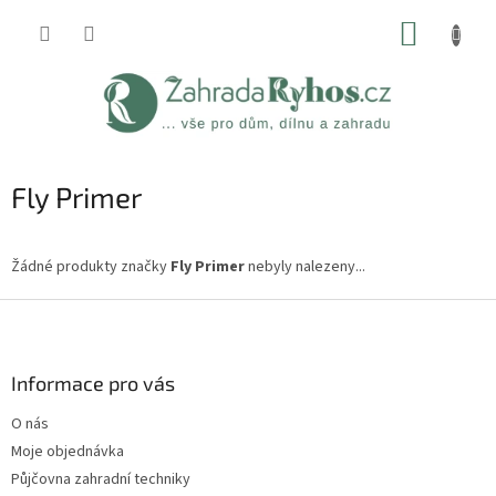
Přejít
NÁKUP
na
obsah
KOŠÍK
Fly Primer
Žádné produkty značky
Fly Primer
nebyly nalezeny...
Z
á
p
a
Informace pro vás
t
O nás
í
Moje objednávka
Půjčovna zahradní techniky