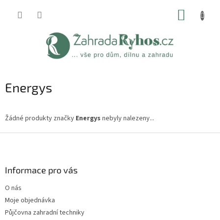
Přejít
NÁKUP
na
obsah
KOŠÍK
Energys
Žádné produkty značky
Energys
nebyly nalezeny...
Z
á
p
a
Informace pro vás
t
O nás
í
Moje objednávka
Půjčovna zahradní techniky