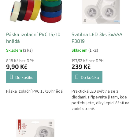
i
r
s
o
p
d
r
u
o
k
d
t
Páska izolační PVC 15/10
Svítilna LED 3ks 3xAAA
u
ů
hnědá
P3819
k
Skladem
(3 ks)
Skladem
(1 ks)
t
ů
8,18 Kč bez DPH
197,52 Kč bez DPH
9,90 Kč
239 Kč
Do košíku
Do košíku
Páska izolační PVC 15/10 hnědá
Praktická LED svítilna se 3
diodami. Připevníte ji tam, kde
potřebujete, díky lepicí části na
zadní straně.