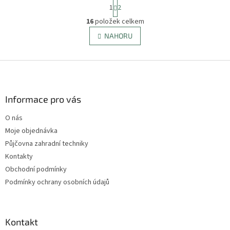
S
1
2
t
O
r
16
položek celkem
v
á
l
NAHORU
n
á
k
d
o
v
Z
a
á
c
á
n
í
p
í
p
a
Informace pro vás
r
t
v
O nás
í
k
Moje objednávka
y
v
Půjčovna zahradní techniky
ý
Kontakty
p
Obchodní podmínky
i
s
Podmínky ochrany osobních údajů
u
Kontakt