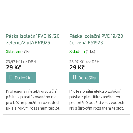
Páska izolační PVC 19/20
Páska izolační PVC 19/20
zeleno/žlutá F61925
červená F61923
Skladem
(7 ks)
Skladem
(1 ks)
23,97 Kč bez DPH
23,97 Kč bez DPH
29 Kč
29 Kč
Do košíku
Do košíku
Profesionální elektroizolační
Profesionální elektroizolační
páska z plastifikovaného PVC
páska z plastifikovaného PVC
pro běžné použití v rozvodech
pro běžné použití v rozvodech
NN s širokým rozsahem teplot.
NN s širokým rozsahem teplot.