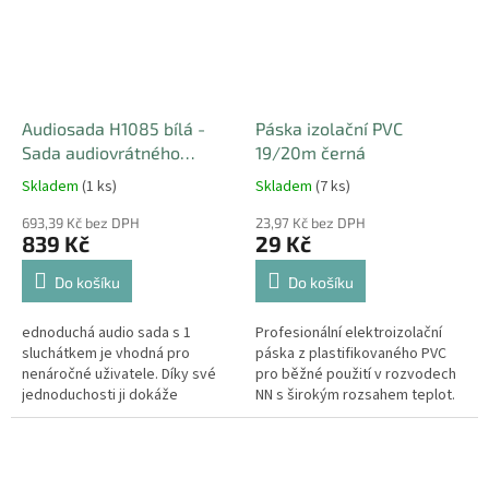
Audiosada H1085 bílá -
Páska izolační PVC
Sada audiovrátného
19/20m černá
EMOS, 1 účastník
Skladem
(1 ks)
Skladem
(7 ks)
693,39 Kč bez DPH
23,97 Kč bez DPH
839 Kč
29 Kč
Do košíku
Do košíku
ednoduchá audio sada s 1
Profesionální elektroizolační
sluchátkem je vhodná pro
páska z plastifikovaného PVC
nenáročné uživatele. Díky své
pro běžné použití v rozvodech
jednoduchosti ji dokáže
NN s širokým rozsahem teplot.
instalovat takřka každý. Snadná
instalace a propojení pomocí 2
vodičů....