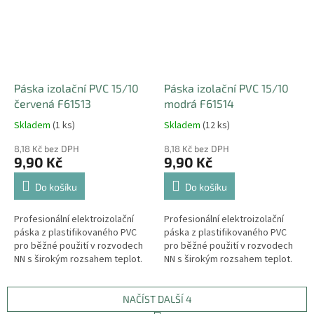
Páska izolační PVC 15/10
Páska izolační PVC 15/10
červená F61513
modrá F61514
Skladem
(1 ks)
Skladem
(12 ks)
8,18 Kč bez DPH
8,18 Kč bez DPH
9,90 Kč
9,90 Kč
Do košíku
Do košíku
Profesionální elektroizolační
Profesionální elektroizolační
páska z plastifikovaného PVC
páska z plastifikovaného PVC
pro běžné použití v rozvodech
pro běžné použití v rozvodech
NN s širokým rozsahem teplot.
NN s širokým rozsahem teplot.
NAČÍST DALŠÍ 4