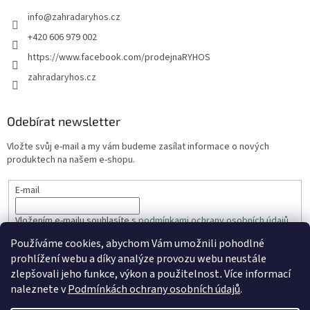
info
@
zahradaryhos.cz
+420 606 979 002
https://www.facebook.com/prodejnaRYHOS
zahradaryhos.cz
Odebírat newsletter
Vložte svůj e-mail a my vám budeme zasílat informace o nových
produktech na našem e-shopu.
E-mail
Vložením e-mailu souhlasíte s
podmínkami ochrany osobních údajů
Používáme cookies, abychom Vám umožnili pohodlné
PŘIHLÁSIT SE
prohlížení webu a díky analýze provozu webu neustále
zlepšovali jeho funkce, výkon a použitelnost
.
Více informací
naleznete v
Podmínkách ochrany osobních údajů
.