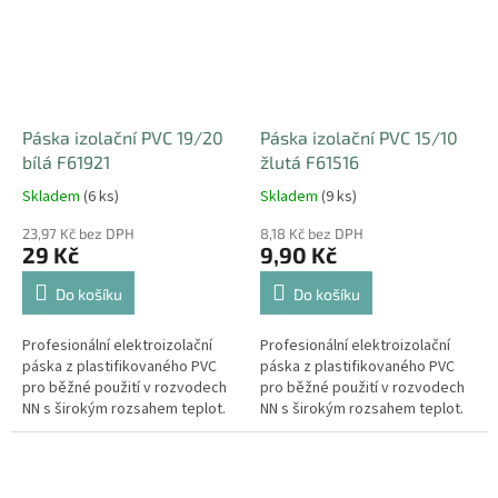
Páska izolační PVC 19/20
Páska izolační PVC 15/10
bílá F61921
žlutá F61516
Skladem
(6 ks)
Skladem
(9 ks)
23,97 Kč bez DPH
8,18 Kč bez DPH
29 Kč
9,90 Kč
Do košíku
Do košíku
Profesionální elektroizolační
Profesionální elektroizolační
páska z plastifikovaného PVC
páska z plastifikovaného PVC
pro běžné použití v rozvodech
pro běžné použití v rozvodech
NN s širokým rozsahem teplot.
NN s širokým rozsahem teplot.