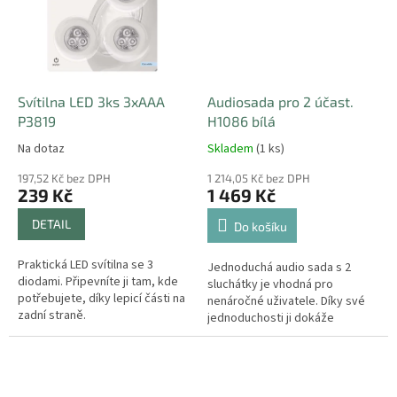
Svítilna LED 3ks 3xAAA
Audiosada pro 2 účast.
P3819
H1086 bílá
Na dotaz
Skladem
(1 ks)
197,52 Kč bez DPH
1 214,05 Kč bez DPH
239 Kč
1 469 Kč
DETAIL
Do košíku
Praktická LED svítilna se 3
Jednoduchá audio sada s 2
diodami. Připevníte ji tam, kde
sluchátky je vhodná pro
potřebujete, díky lepicí části na
nenáročné uživatele. Díky své
zadní straně.
jednoduchosti ji dokáže
instalovat takřka každý.