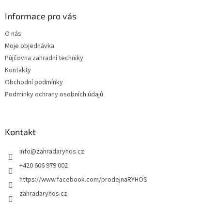
d
p
a
a
Informace pro vás
c
t
í
O nás
í
p
Moje objednávka
r
v
Půjčovna zahradní techniky
k
Kontakty
y
Obchodní podmínky
v
ý
Podmínky ochrany osobních údajů
p
i
s
u
Kontakt
info
@
zahradaryhos.cz
+420 606 979 002
https://www.facebook.com/prodejnaRYHOS
zahradaryhos.cz