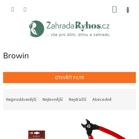
Přejít
NÁKUP
na
obsah
KOŠÍK
Browin
OTEVŘÍT FILTR
Ř
a
Nejprodávanější
Nejlevnější
Nejdražší
Abecedně
z
e
V
n
ý
í
p
p