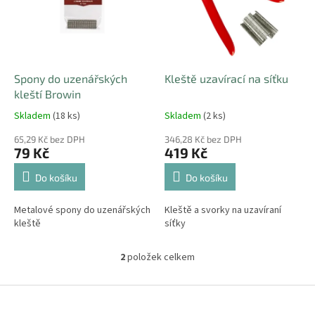
i
r
s
o
p
d
r
u
o
k
d
t
Spony do uzenářských
Kleště uzavírací na síťku
u
ů
kleští Browin
k
Skladem
(18 ks)
Skladem
(2 ks)
t
ů
65,29 Kč bez DPH
346,28 Kč bez DPH
79 Kč
419 Kč
Do košíku
Do košíku
Metalové spony do uzenářských
Kleště a svorky na uzavíraní
kleště
síťky
2
položek celkem
O
v
l
Z
á
á