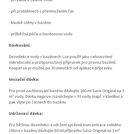
- při problémech s přemnožením řas
- kluzké stěny v bazénu
- průběžná péče o bazénovou vodu
Dávkování:
Dezinfekce vody v bazénech: Lze použít jako celosezónní
mikrobicidní a protiporostový přípravek pro provoz bazénů.
Koupat se je možné po 30 minutách od aplikace přípravku.
Iniciační dávka:
Pro první zachlorování bazénu dávkujte 160 ml Savo Original na 3
m³ vody. Dávku nejprve rozmíchejte v 9 l vody (např. v kbelíku) a
pak vlijte po částech do bazénu.
Udržovací dávka:
Pro běžnou dezinfekci a udržení správné koncentrace volného
chloru v bazénu dávkujte 80 ml přípravku Savo Original na 3 m³