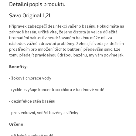
Detailní popis produktu
Savo Original 1,2l
Přípravek zabezpečí dezinfekci vašeho bazénu. Pokud máte na
zahradě bazén, určitě víte, že jeho čistota je velice důležitá.
Hromadění bakterií v neudržovaném bazénu může mít za
následek vážné zdravotní problémy. Zelenající voda je ideálním
prostředím pro množení těchto bakterií, především sinic. Lze
tomu předejít pravidelnou údržbou bazénu, my vám povíme jak.
Benefity:
- šoková chlorace vody
- rychle zvyšuje koncentraci chloru v bazénové vodě
- dezinfekce stěn bazénu
- pro venkovní, vnitřní bazény a vířivky
Určeno:
- při kalné a zelené vodě