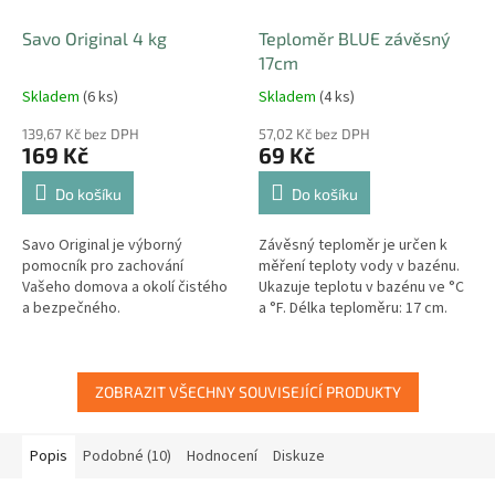
Savo Original 4 kg
Teploměr BLUE závěsný
17cm
Skladem
(6 ks)
Skladem
(4 ks)
139,67 Kč bez DPH
57,02 Kč bez DPH
169 Kč
69 Kč
Do košíku
Do košíku
Savo Original je výborný
Závěsný teploměr je určen k
pomocník pro zachování
měření teploty vody v bazénu.
Vašeho domova a okolí čistého
Ukazuje teplotu v bazénu ve °C
a bezpečného.
a °F. Délka teploměru: 17 cm.
Spolehlivě likviduje bakterie,
viry, řasy a nižší houby.
ZOBRAZIT VŠECHNY SOUVISEJÍCÍ PRODUKTY
Popis
Podobné (10)
Hodnocení
Diskuze