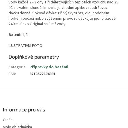
vody každé 2 - 3 dny. Při déletrvajících teplotách vzduchu nad 25
°C a trvalém slunečním svitu je vhodné aplikovat udržovací
dávku denně. Šoková dávka: Při výskytu řas, dlouhodobém
horkém počasí nebo zvýšeném provozu dávkujte jednorázově
240 ml Savo Original na 3 m³ vody.
Balení:
1,2l
ILUSTRATIVNÍ FOTO
Doplňkové parametry
Kategorie
:
Přípravky do bazénů
EAN
:
8710522604991
Z
á
p
a
Informace pro vás
t
O nás
í
Moje objednávka