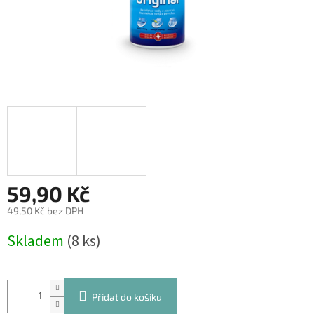
59,90 Kč
49,50 Kč bez DPH
Měrná
Skladem
(8 ks)
cena:
Přidat do košíku