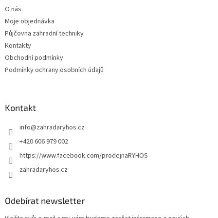
t
O nás
í
Moje objednávka
Půjčovna zahradní techniky
Kontakty
Obchodní podmínky
Podmínky ochrany osobních údajů
Kontakt
info
@
zahradaryhos.cz
+420 606 979 002
https://www.facebook.com/prodejnaRYHOS
zahradaryhos.cz
Odebírat newsletter