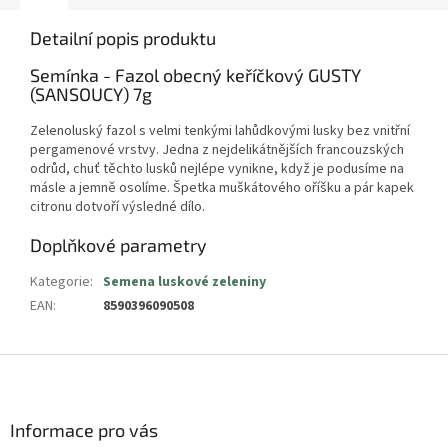
Detailní popis produktu
Semínka - Fazol obecný keříčkový GUSTY
(SANSOUCY) 7g
Zelenoluský fazol s velmi tenkými lahůdkovými lusky bez vnitřní
pergamenové vrstvy. Jedna z nejdelikátnějších francouzských
odrůd, chuť těchto lusků nejlépe vynikne, když je podusíme na
másle a jemně osolíme. Špetka muškátového oříšku a pár kapek
citronu dotvoří výsledné dílo.
Doplňkové parametry
Kategorie
:
Semena luskové zeleniny
EAN
:
8590396090508
Z
á
p
a
Informace pro vás