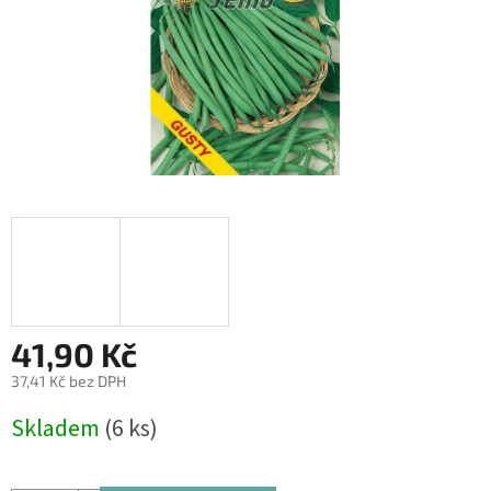
41,90 Kč
37,41 Kč bez DPH
Měrná
Skladem
(6 ks)
cena: