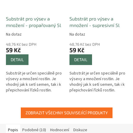
Substrát pro výsev a
Substrát pro výsev a
množení - propařovaný 5l
množení - supresivní 5l
Na dotaz
Na dotaz
48,76 Kč bez DPH
48,76 Kč bez DPH
59 Kč
59 Kč
DETAIL
DETAIL
Substrát je určen speciálně pro
Substrát je určen speciálně pro
výsevy a množení rostlin. Je
výsevy a množení rostlin. Je
vhodný jak k setí semen, tak i k
vhodný jak k setí semen, tak i k
přepichování řízků rostlin.
přepichování řízků rostlin.
ZOBRAZIT VŠECHNY SOUVISEJÍCÍ PRODUKTY
Popis
Podobné (10)
Hodnocení
Diskuze