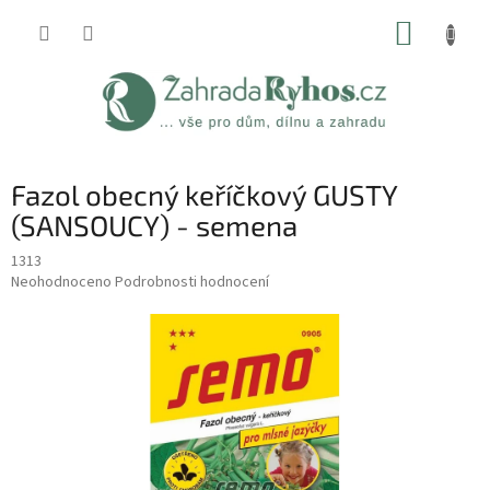
Přejít
NÁKUP
na
obsah
KOŠÍK
Fazol obecný keříčkový GUSTY
(SANSOUCY) - semena
1313
Průměrné
Neohodnoceno
Podrobnosti hodnocení
hodnocení
produktu
je
0,0
z
5
hvězdiček.