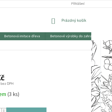
KONTAKTY
OBCHODNÍ PODMÍNKY
PODMÍNKY OCHRANY OSOBNÍCH
Přihlášení
NÁKUPNÍ
Prázdný košík
KOŠÍK
Betonová imitace dřeva
Betonové výrobky do zahrad
Saze
Kč
 bez DPH
dem
(3 ks)