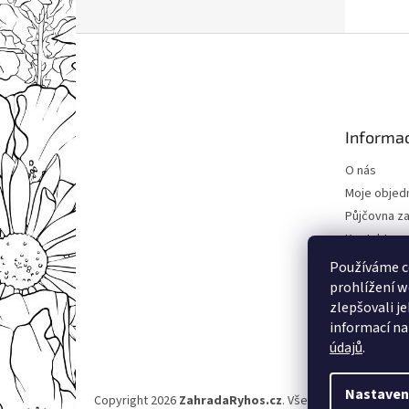
Z
á
p
a
t
Informac
í
O nás
Moje objed
Půjčovna za
Kontakty
Obchodní 
Používáme c
Podmínky o
prohlížení w
údajů
zlepšovali j
informací na
údajů
.
Nastaven
Copyright 2026
ZahradaRyhos.cz
. Všechna práva vyhraz