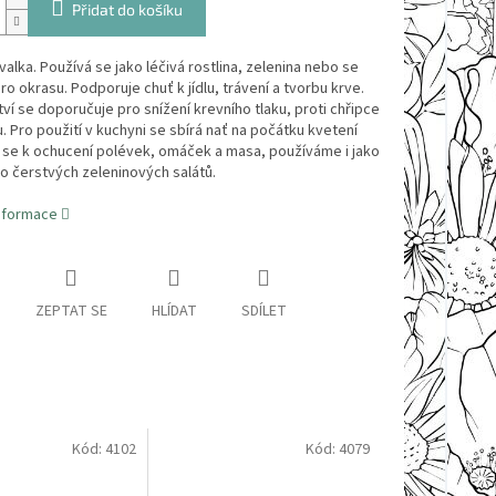
Přidat do košíku
rvalka. Používá se jako léčivá rostlina, zelenina nebo se
ro okrasu. Podporuje chuť k jídlu, trávení a tvorbu krve.
ství se doporučuje pro snížení krevního tlaku, proti chřipce
. Pro použití v kuchyni se sbírá nať na počátku kvetení
 se k ochucení polévek, omáček a masa, používáme i jako
o čerstvých zeleninových salátů.
informace
ZEPTAT SE
HLÍDAT
SDÍLET
Kód:
4102
Kód:
4079