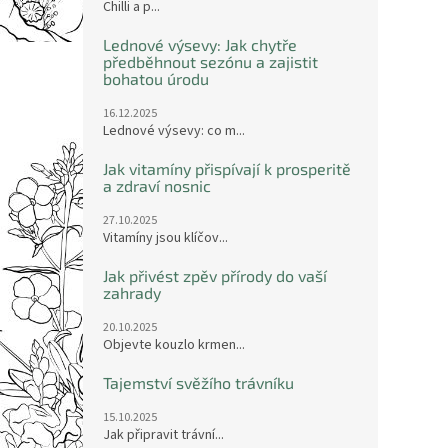
Chilli a p...
Lednové výsevy: Jak chytře
předběhnout sezónu a zajistit
bohatou úrodu
16.12.2025
Lednové výsevy: co m...
Jak vitamíny přispívají k prosperitě
a zdraví nosnic
27.10.2025
Vitamíny jsou klíčov...
Jak přivést zpěv přírody do vaší
zahrady
20.10.2025
Objevte kouzlo krmen...
Tajemství svěžího trávníku
15.10.2025
Jak připravit trávní...