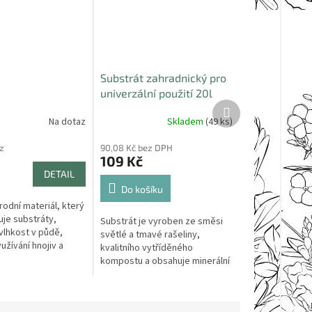
Substrát zahradnický pro
univerzální použití 20l
Další
produkt
Na dotaz
Skladem
(49 ks)
z
90,08 Kč bez DPH
109 Kč
DETAIL
Do košíku
írodní materiál, který
je substráty,
Substrát je vyroben ze směsi
 vlhkost v půdě,
světlé a tmavé rašeliny,
užívání hnojiv a
kvalitního vytříděného
dobré kondici
kompostu a obsahuje minerální
h rostlin.
vícesložkové hnojivo CERERIT.