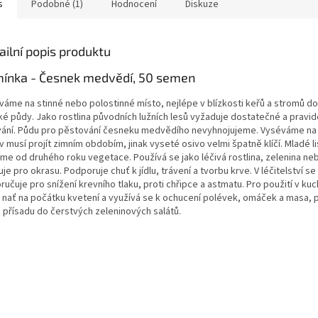
s
Podobné (1)
Hodnocení
Diskuze
ailní popis produktu
ínka - Česnek medvědí, 50 semen
váme na stinné nebo polostinné místo, nejlépe v blízkosti keřů a stromů d
hké půdy. Jako rostlina původních lužních lesů vyžaduje dostatečné a pravid
vání. Půdu pro pěstování česneku medvědího nevyhnojujeme. Vyséváme na
 musí projít zimním obdobím, jinak vyseté osivo velmi špatně klíčí. Mladé li
zíme od druhého roku vegetace. Používá se jako léčivá rostlina, zelenina ne
je pro okrasu. Podporuje chuť k jídlu, trávení a tvorbu krve. V léčitelství se
učuje pro snížení krevního tlaku, proti chřipce a astmatu. Pro použití v kuc
á nať na počátku kvetení a využívá se k ochucení polévek, omáček a masa,
o přísadu do čerstvých zeleninových salátů.