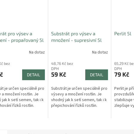
rát pro výsev a
Substrát pro výsev a
Perlit 5l
ní - propařovaný 5l
množení - supresivní 5l
Na dotaz
Na dotaz
Kč bez
48,76 Kč bez
65,29 Kč be
DPH
DPH
č
59 Kč
79 Kč
DETAIL
DETAIL
át je určen speciálně pro
Substrát je určen speciálně pro
Perlit je př
 a množení rostlin. Je
výsevy a množení rostlin. Je
provzdušňu
 jak k setí semen, tak i k
vhodný jak k setí semen, tak i k
stabilizuje
ování řízků rostlin.
přepichování řízků rostlin.
zlepšuje vy
přispívá k 
pěstovanýc