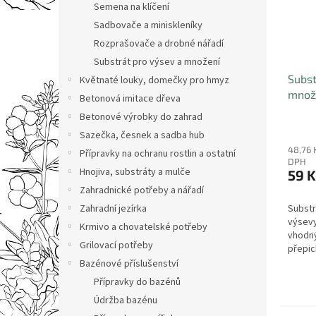
Semena na klíčení
Sadbovače a miniskleníky
Rozprašovače a drobné nářadí
Substrát pro výsev a množení
Subst
Květnaté louky, domečky pro hmyz
množe
Betonová imitace dřeva
Betonové výrobky do zahrad
Sazečka, česnek a sadba hub
48,76 
Přípravky na ochranu rostlin a ostatní
DPH
Hnojiva, substráty a mulče
59 K
Zahradnické potřeby a nářadí
Zahradní jezírka
Substr
výsevy
Krmivo a chovatelské potřeby
vhodný
Grilovací potřeby
přepich
Bazénové příslušenství
Přípravky do bazénů
Údržba bazénu