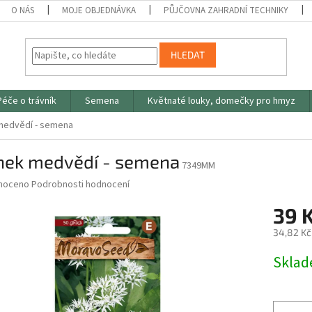
O NÁS
MOJE OBJEDNÁVKA
PŮJČOVNA ZAHRADNÍ TECHNIKY
HLEDAT
Péče o trávník
Semena
Květnaté louky, domečky pro hmyz
medvědí - semena
nek medvědí - semena
7349MM
né
noceno
Podrobnosti hodnocení
ní
39 
u
34,82 Kč
Měrná
Skla
cena:
ek.