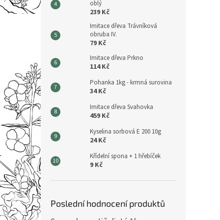
oblý
239 Kč
Imitace dřeva Trávníková
obruba IV.
79 Kč
Imitace dřeva Prkno
114 Kč
Pohanka 1kg - krmná surovina
34 Kč
Imitace dřeva Svahovka
459 Kč
Kyselina sorbová E 200 10g
24 Kč
Křídelní spona + 1 hřebíček
9 Kč
Poslední hodnocení produktů