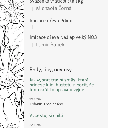
Svazenka vratičolistá 1kg
Michaela Černá
|
Hodnocení produktu je 5 z 5 hvězdiček.
Imitace dřeva Prkno
|
Hodnocení produktu je 5 z 5 hvězdiček.
Imitace dřeva Nášlap velký NO3
Lumír Řapek
|
Hodnocení produktu je 5 z 5 hvězdiček.
Rady, tipy, novinky
Jak vybrat travní směs, která
přinese klid, hustotu a pocit, že
tentokrát to opravdu vyjde
29.1.2026
Trávník u rodinného ...
Vypěstuj si chilli
22.1.2026