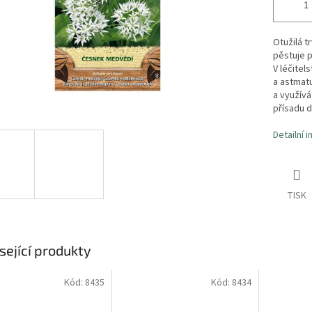
Otužilá t
pěstuje p
V léčitel
a astmatu
a využívá
přísadu d
Detailní 
TISK
sející produkty
Kód:
8435
Kód:
8434