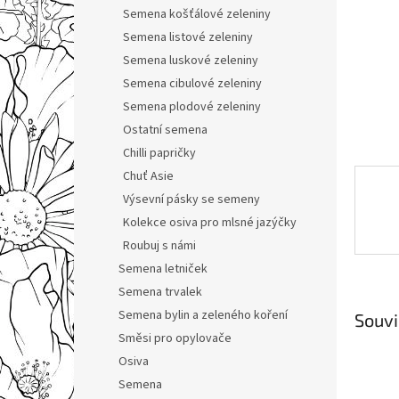
n
Semena košťálové zeleniny
e
Semena listové zeleniny
l
Semena luskové zeleniny
Semena cibulové zeleniny
Semena plodové zeleniny
Ostatní semena
Chilli papričky
Chuť Asie
Výsevní pásky se semeny
Kolekce osiva pro mlsné jazýčky
Roubuj s námi
Semena letniček
Semena trvalek
Semena bylin a zeleného koření
Souvi
Směsi pro opylovače
Osiva
Semena