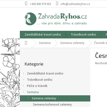
Přejít
+420 606 979 002
info@zahradaryhos.cz
na
obsah
Zemědělské travní směsi
Trávníkové směsi
Domů
Semena
Semena zeleniny
Česnek 
P
Čes
o
Přeskočit
s
Průměr
Neohod
Kategorie
kategorie
t
hodnoce
r
produkt
Zemědělské travní směsi
a
je
Trávníkové směsi
0,0
n
z
Péče o trávník
n
5
í
Semena
hvězdič
p
Semena zeleniny
a
Semena kořenové zeleniny