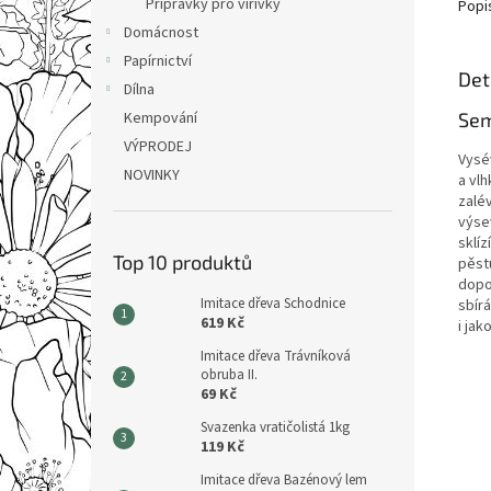
Přípravky pro vířivky
Popi
Domácnost
Papírnictví
Det
Dílna
Kempování
Sem
VÝPRODEJ
Vysé
NOVINKY
a vl
zalé
výsev
sklí
Top 10 produktů
pěstu
dopor
Imitace dřeva Schodnice
sbír
619 Kč
i jak
Imitace dřeva Trávníková
obruba II.
69 Kč
Svazenka vratičolistá 1kg
119 Kč
Imitace dřeva Bazénový lem