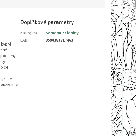
Doplňkové parametry
Kategorie
:
Semena zeleniny
EAN
:
8590383717463
o kypré
elné
 podzim,
sty
bo se
hyni se
 používáme