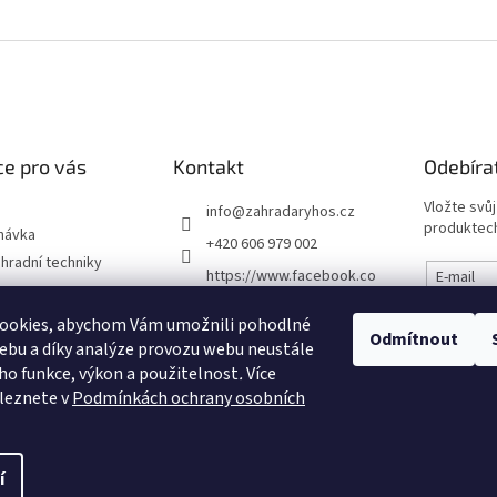
e pro vás
Kontakt
Odebíra
Vložte svů
info
@
zahradaryhos.cz
produktech
návka
+420 606 979 002
hradní techniky
https://www.facebook.co
E-mail
m/prodejnaRYHOS
podmínky
ookies, abychom Vám umožnili pohodlné
Vložením
zahradaryhos.cz
Odmítnout
chrany osobních
údajů
ebu a díky analýze provozu webu neustále
eho funkce, výkon a použitelnost
.
Více
leznete v
Podmínkách ochrany osobních
PŘIHL
í
ena.
Upravit nastavení cookies